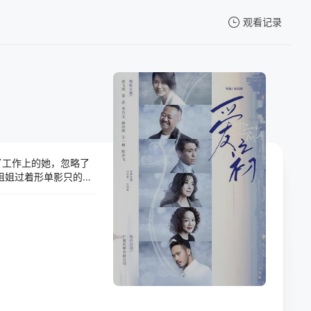
观看记录
我的观影记录
了工作上的她，忽略了
暂无观看影片的记录
姐姐过着形单影只的孤
此举大可不必，但最
两人一拍即合，一下子
了秦淮身边之后，谢