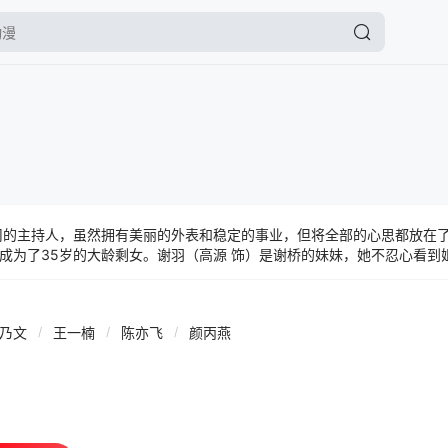
司的主持人，虽然拥有美丽的外表和稳定的事业，但将全部的心思都放在
成为了35岁的大龄剩女。谢羽（高源 饰）是谢桥的妹妹，她不忍心看到
帮姐姐安排了一场跨国相亲。知道真相的谢桥感到非常的生气，觉得妹妹
是参加了相亲，就此和秦淮（陈亦飞 饰）相识了。 哪知道个性相投的
，谢桥甚至放弃了自己在国内的大好前途，辞了职远嫁重洋。可直到来到
李乃文
/
王一楠
/
陈亦飞
/
颜丙燕
为人知的秘密。