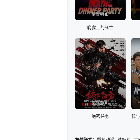
更新至HD
晚宴上的死亡
更新至HD
绝密任务
友情链接：
樱花动漫
茶杯狐
美