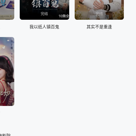
完结
完结
点
我以纸人镇百鬼
其实不是重逢
吻
驰影院