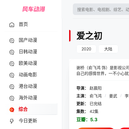
首页
爱之初
国产动漫
2020
大陆
日韩动漫
欧美动漫
谢桥（俞飞鸿 饰）是影视公
自己的感情世界，一不小心就
动画电影
独生活，于是花了一笔巨资，
终，在半推半就之下，她还
港台动漫
导演：
赵晨阳
就看对了眼，为了和秦淮结婚
主演：
俞飞鸿
/
姜武
/
桥才发现，秦淮隐藏着很多不
海外动漫
更新：
已完结
综合
集数：
42集
豆瓣：
5.3
今日更新