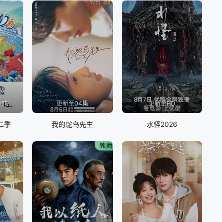
07期
更新至04集
更新至HD
二季
我的鸵鸟先生
水怪2026