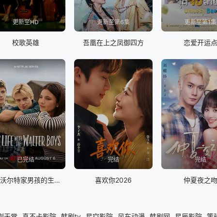
更新至HD
更新至第6集
更新至第1集
校歌英雄
吾凰在上之凤御四方
恋爱开运
已完结
完结
完结
我与沃尔特家男孩的生活第三季
喜欢你2026
仲夏夜之
剧天堂
真不卡影院
韩剧tv
星空影院
风车动漫
韩剧网
星辰影院
策