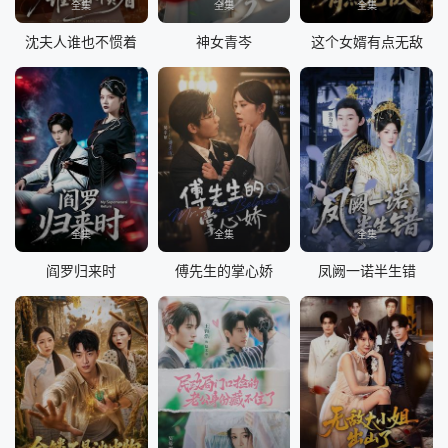
全集
全集
全集
沈夫人谁也不惯着
神女青岑
这个女婿有点无敌
全集
全集
全集
阎罗归来时
傅先生的掌心娇
凤阙一诺半生错