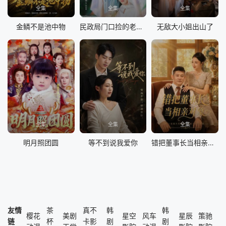
全集
全集
全集
金鳞不是池中物
民政局门口捡的老公身份藏不住了
无敌大小姐出山了
全集
全集
全集
明月照团圆
等不到说我爱你
错把董事长当相亲对象
友情
茶
真不
韩
韩
樱花
美剧
星空
风车
星辰
策驰
链
杯
卡影
剧
剧