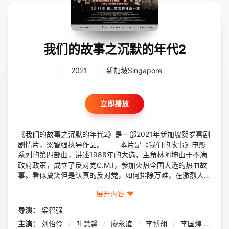
我们的故事之沉默的年代2
2021
新加坡Singapore
立即播放
《我们的故事之沉默的年代2》是一部2021年新加坡贺岁喜剧
剧情片，梁智强执导作品。 本片是《我们的故事》电影
系列的第四部曲，讲述1988年的大选，主角林阿坤由于不满
政府政策，成立了反对党C.M.I，参加火热全国大选的热血故
事。看似搞笑但是认真的反对党，如何排除万难，在激烈大选
台一比高下。
展开内容
导演：
梁智强
主演：
刘怡伶
/
叶慧馨
/
廖永谊
/
李博翔
/
李国煌
/
林