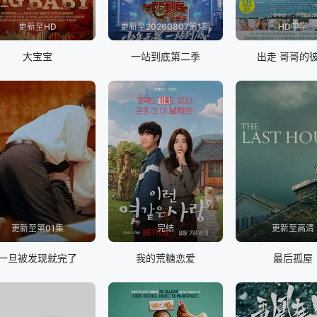
更新至HD
更新至20260807第1期
HD中字
大宝宝
一站到底第二季
出走 哥哥的
更新至第01集
完结
更新至高清
一旦被发现就完了
我的荒糖恋爱
最后孤屋