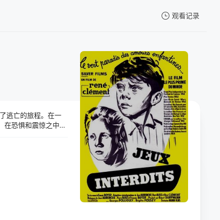
观看记录
我的观影记录
了逃亡的旅程。在一
暂无观看影片的记录
场面。在恐惧和震惊之中，
）的男孩出现在了她的眼
狗制作了一个坟墓。
集了战争中死去的动
造成了他们最终的分