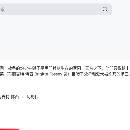
间，战争的炮火摧毁了平民们赖以生存的家园，无奈之下，他们只得踏上
布丽吉特·佛西 Brigitte Fossey 饰）目睹了父母和爱犬被炸死的
心欲绝的时候，名叫麦克（乔吉斯·伯乔利 Georges Poujouly 饰
遇所感动了，他说服了自己的父母收养这个可怜的小姑娘，并且为她的小
减轻保莱的痛苦，看着她悲伤的神情，麦克想到了一个法子。两个孩子收
丽吉特·佛西
/
阿梅代
为它们树立了墓碑，然而让两个孩子没有想到的是，正是这一善良的举动