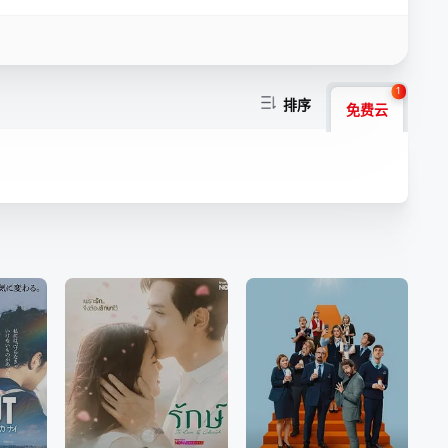
1
排序
免费云