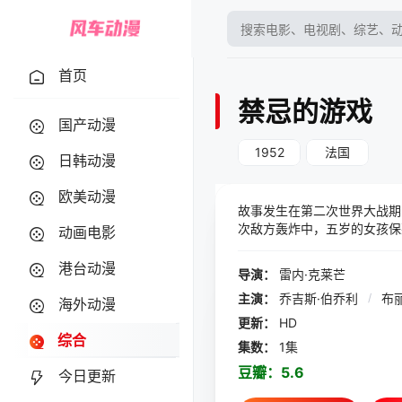
首页
禁忌的游戏
国产动漫
1952
法国
日韩动漫
欧美动漫
故事发生在第二次世界大战期
次敌方轰炸中，五岁的女孩保莱（
动画电影
保莱找到了小狗的尸体，正当她伤
前。 麦克被保莱悲惨的遭
港台动漫
导演：
雷内·克莱芒
可是，麦克所作的一切都不能
主演：
乔吉斯·伯乔利
/
布
物的尸体，并用偷来的十字架
海外动漫
离。
更新：
HD
综合
集数：
1集
豆瓣：
5.6
今日更新