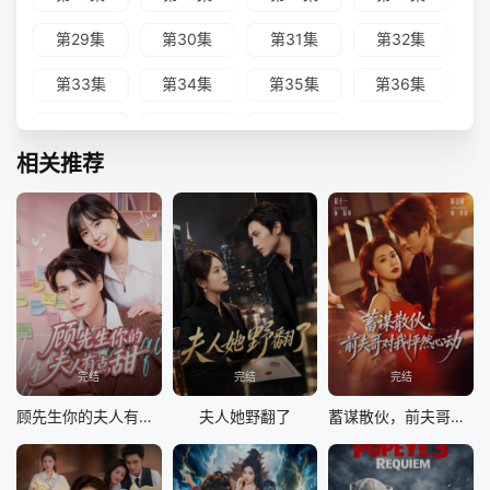
第29集
第30集
第31集
第32集
第33集
第34集
第35集
第36集
第37集
第38集
第39集
相关推荐
完结
完结
完结
顾先生你的夫人有点甜
夫人她野翻了
蓄谋散伙，前夫哥对我怦然心动