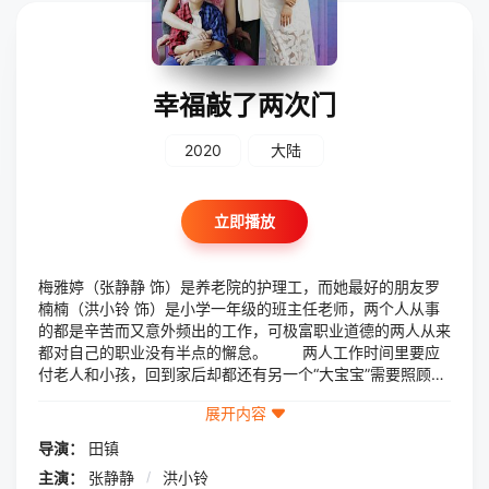
幸福敲了两次门
2020
大陆
立即播放
梅雅婷（张静静 饰）是养老院的护理工，而她最好的朋友罗
楠楠（洪小铃 饰）是小学一年级的班主任老师，两个人从事
的都是辛苦而又意外频出的工作，可极富职业道德的两人从来
都对自己的职业没有半点的懈怠。 两人工作时间里要应
付老人和小孩，回到家后却都还有另一个“大宝宝”需要照顾，
那就是两人的丈夫钱程（孙大川 饰）和吴峥（艾东 饰），作
展开内容
为“后勤人员”，这两个男人非但不能替妻子分忧解难，还时不
时地制造状况，让两个女人心力交瘁。梅雅婷和罗楠楠最放松
导演：
田镇
的时刻，就是两人聚在一起吐槽他们的老公的时候，在双双被
主演：
张静静
/
洪小铃
老婆嫌弃的情况下，钱程和吴峥之间也结成了统一战线。