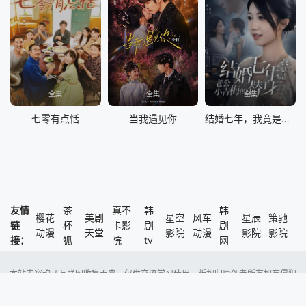
全集
全集
全集
七零有点恬
当我遇见你
结婚七年，我竟是老公小青梅的替身
友情
茶
真不
韩
韩
樱花
美剧
星空
风车
星辰
策驰
链
杯
卡影
剧
剧
动漫
天堂
影院
动漫
影院
影院
接：
狐
院
tv
网
本站内容均从互联网收集而来，仅供交流学习使用，版权归原创者所有如有侵犯
了您的权益，尽请通知我们，本站将及时删除侵权内容。
Copyright @ 2023 风车动漫 版权所有