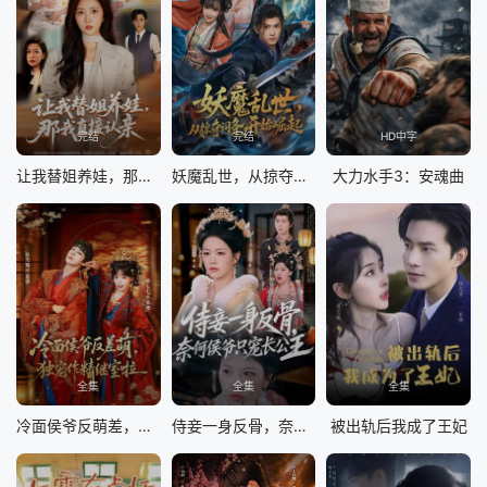
完结
完结
HD中字
让我替姐养娃，那我直接认亲
妖魔乱世，从掠夺词条开始崛起
大力水手3：安魂曲
全集
全集
全集
冷面侯爷反萌差，独宠作精继室啦
侍妾一身反骨，奈何侯爷只宠长公主
被出轨后我成了王妃