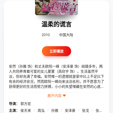
温柔的谎言
2010
中国大陆
立即播放
安然（孙雅 饰）和丈夫欧阳一峰（安泽豪 饰）结婚多年，两
人共同养育着可爱的女儿蒙蒙（高欣宇 饰），生活虽然平
淡，但却充满了幸福。安然唯一的遗憾就是家中比上不足比下
有余的经济状况，然而欧阳一峰向来淡泊名利，并不愿意为了
获得更好的生活而努力拼搏，小小的失望埋藏在安然的心底，
渐渐生根发芽。 一次偶然中，安然遇见了高中同学包丽
展开内容
娜（王鸥 饰），发现包丽娜挎着名包穿着名牌开着豪车，生
活十分奢侈。在包丽娜的洗脑下，安然决定和她一样成为一名
导演：
郭方宏
医药代表，但很快安然就发现，想要做好这份工作，不来一点
主演：
侯天来
/
周泓
/
孙雅
/
安泽豪
/
张戈
/
张雅蓓
/
“不寻常”的手段可不行。