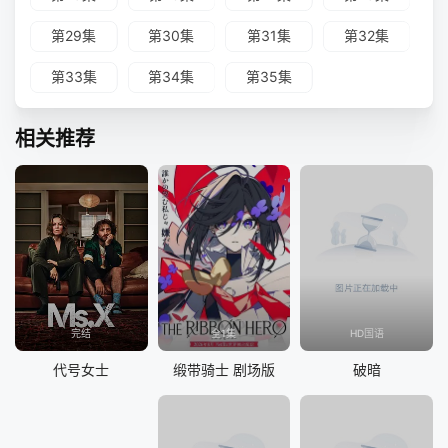
第29集
第30集
第31集
第32集
第33集
第34集
第35集
相关推荐
完结
全1集
HD国语
代号女士
缎带骑士 剧场版
破暗