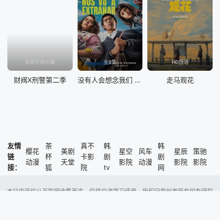
更新至第01集
全8集
HD国语
财阀X刑警第二季
没有人会想念我们 第二季
走马观花
友情
茶
真不
韩
韩
樱花
美剧
星空
风车
星辰
策驰
链
杯
卡影
剧
剧
动漫
天堂
影院
动漫
影院
影院
接：
狐
院
tv
网
本站内容均从互联网收集而来，仅供交流学习使用，版权归原创者所有如有侵犯
了您的权益，尽请通知我们，本站将及时删除侵权内容。
Copyright @ 2023 风车动漫 版权所有