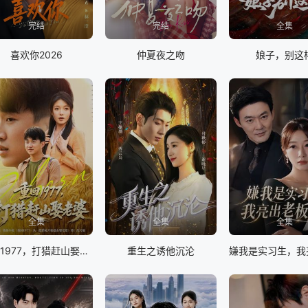
完结
完结
全集
喜欢你2026
仲夏夜之吻
娘子，别这
全集
全集
全集
重回1977，打猎赶山娶老婆
重生之诱他沉沦