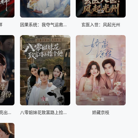
全集
全集
样
因果系统：我夺气运救苍生
玄医入世：风起光州
全集
全集
嫌我是实习生，我亮出老板身份
八零姐妹花致富路上捡个他
娇藏京枝