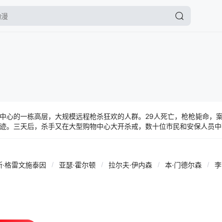
中心的一栋高层，大规模远程枪杀狂欢的人群。29人死亡，枪枪毙命，
迹。三天后，杀手又在大型购物中心大开杀戒，数十位市民和安保人员中
邦调查局长官兰马克（本·门德尔森 Ben Mendelsohn 饰）和其爱
e Woodley 饰），奉命查案，但州政府、当地警局都妄图夺取功劳，争权夺
造成的市民伤亡却又归咎于兰马克，无比荒谬，完全失控。也正是这个荒
斯·格雷文施泰因
/
亚瑟·霍尔顿
/
拉尔夫·伊内森
/
本·门德尔森
/
路之际，艾丽诺发现了关键线索，带她无限接近恶世深渊之中。