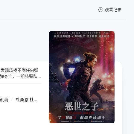
观看记录
我的观影记录
案发现场找不到任何弹
暂无观看影片的记录
弹身亡，一组特警队
徒——年轻女警艾丽诺
利，甚至执行兰马克强烈
谬的恶世，塑造了今
李凯莉
/
杜桑恩·杜基齐
/
杰森·卡弗利尔
/
毛里齐奥·泰拉扎诺
/
海