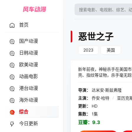
首页
恶世之子
国产动漫
2023
美国
日韩动漫
欧美动漫
新年前夜，神秘杀手在美国市
壳、指纹等证物，杀手毫无踪
动画电影
员也被杀手用手榴弹团灭。 联
（谢琳·伍德蕾 Shailen
港台动漫
导演：
达米安·斯兹弗隆
反对的特警行动，但这些行动
主演：
乔安·哈特
/
亚历克
日的杀手。师徒二人在走投无
海外动漫
更新：
HD
综合
集数：
1集
豆瓣：
9.3
今日更新