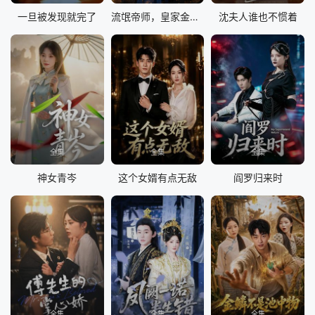
一旦被发现就完了
流氓帝师，皇家金牌县令
沈夫人谁也不惯着
全集
全集
全集
神女青岑
这个女婿有点无敌
阎罗归来时
全集
全集
全集