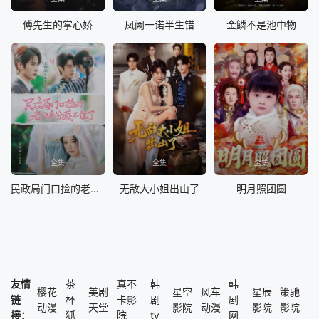
傅先生的掌心娇
凤阙一诺半生错
金鳞不是池中物
全集
全集
全集
民政局门口捡的老公身份藏不住了
无敌大小姐出山了
明月照团圆
友情
茶
真不
韩
韩
樱花
美剧
星空
风车
星辰
策驰
链
杯
卡影
剧
剧
动漫
天堂
影院
动漫
影院
影院
接：
狐
院
tv
网