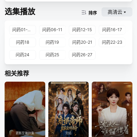
选集播放
高清云
排序
问药06-11
问药12-15
问药16-17
问药01-05
问药18
问药19
问药20-21
问药22-23
问药24
问药25
问药26-27
相关推荐
更新至第01集
完结
全集