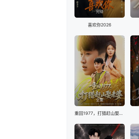
完结
喜欢你2026
全集
重回1977，打猎赶山娶老婆