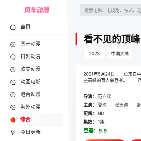
首页
看不见的顶峰
国产动漫
2023
中国大陆
日韩动漫
欧美动漫
2021年5月24日，一位
座高峰的盲人攀登者。 然
动画电影
标，这一路，他都经历了什
亲自操刀，历时三年，跨越两
港台动漫
导演：
范立欣
险、张洪登顶的历史时刻以及
主演：
夏琼
/
张天海
/
题时的点滴时刻。 面对“看
海外动漫
走一步是一步。”
更新：
HD
综合
集数：
1集
豆瓣：
9.9
今日更新