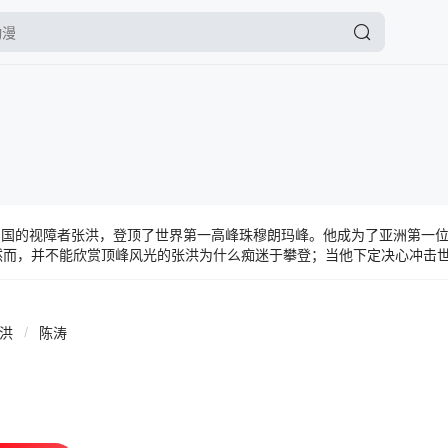
来自中国的视障者张洪，登顶了世界第一高峰珠穆朗玛峰。他成为了亚洲第一
而，并不能欣赏顶峰风光的张洪为什么痴迷于攀登；当他下定决心冲击
么？ 中国首位获得美国艾美奖最佳纪录片和最佳长篇商业报道奖两项大
国，记录了张洪攀登珠峰的全过程。影片真实展现了珠穆朗玛峰壮丽的景
电影主人公面对自身身体条件的缺陷、庞大的经济和时间成本、情感取舍
张洪
/
陈涛
不见的顶峰”，张洪始终用“路虽远，行将至”的精神鼓舞着自己，用他的