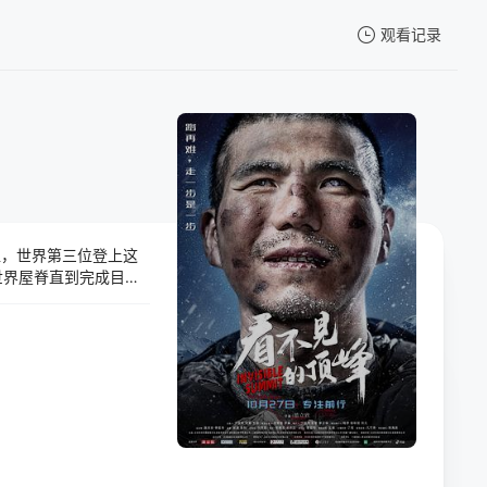
观看记录
我的观影记录
位，世界第三位登上这
暂无观看影片的记录
世界屋脊直到完成目
奖的导演及其团队，
色和暴虐无情的惊
、气候地势等众多问
话来说就是”路再难，