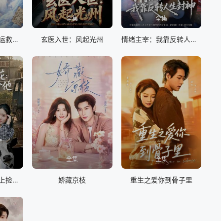
全集
全集
因果系统：我夺气运救苍生
玄医入世：风起光州
情绪主宰：我靠反转人生封神
全集
全集
八零姐妹花致富路上捡个他
娇藏京枝
重生之爱你到骨子里