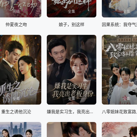
完结
全集
全集
仲夏夜之吻
娘子，别这样
全集
全集
全集
重生之诱他沉沦
嫌我是实习生，我亮出老板身份