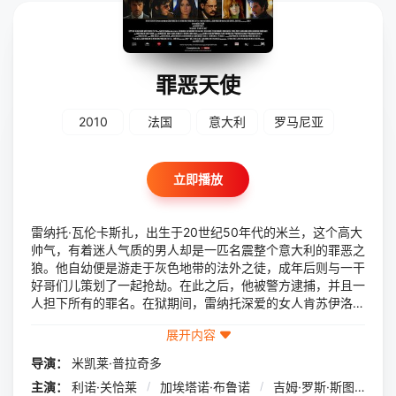
罪恶天使
2010
法国
意大利
罗马尼亚
立即播放
雷纳托·瓦伦卡斯扎，出生于20世纪50年代的米兰，这个高大
帅气，有着迷人气质的男人却是一匹名震整个意大利的罪恶之
狼。他自幼便是游走于灰色地带的法外之徒，成年后则与一干
好哥们儿策划了一起抢劫。在此之后，他被警方逮捕，并且一
人担下所有的罪名。在狱期间，雷纳托深爱的女人肯苏伊洛带
着孩子另寻依靠，他则策划越狱，从新集结了一群胆大心黑的
展开内容
恶徒，干下了一连串震惊全国的抢劫事件。在这条黑色的道路
上，雷纳托与伙伴们越走越远…… 本片根据意大利20世
导演：
米凯莱·普拉奇多
纪70年代臭名昭著的黑帮头目Renato Vallanzasca的生平改
主演：
利诺·关恰莱
/
加埃塔诺·布鲁诺
/
吉姆·罗斯·斯图尔特
/
编。