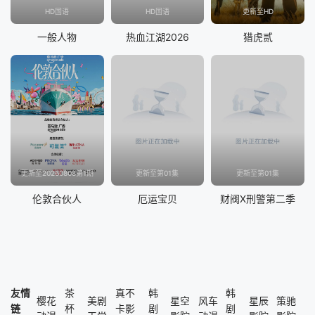
HD国语
HD国语
更新至HD
一般人物
热血江湖2026
猎虎贰
更新至20260808第1期
更新至第01集
更新至第01集
伦敦合伙人
厄运宝贝
财阀X刑警第二季
友情
茶
真不
韩
韩
樱花
美剧
星空
风车
星辰
策驰
链
杯
卡影
剧
剧