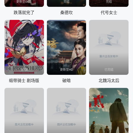
更新至06集
完结
完结
跌落就完了
桑德坎
代号女士
全1集
更新至HD
已完结
缎带骑士 剧场版
破暗
北魏冯太后