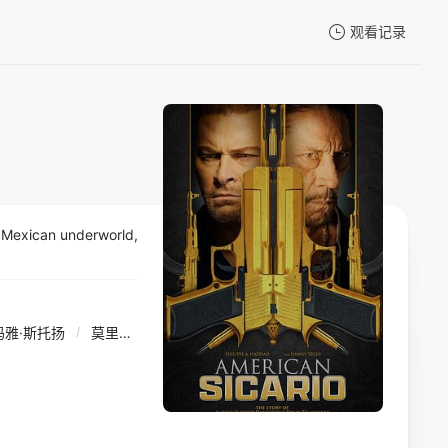
观看记录
我的观影记录
e Mexican underworld,
暂无观看影片的记录
玛雅·斯托扬
/
莫里斯·孔特