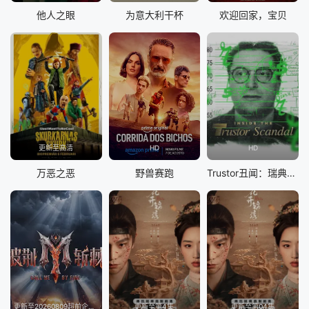
他人之眼
为意大利干杯
欢迎回家，宝贝
更新至高清
HD
HD
万恶之恶
野兽赛跑
Trustor丑闻：瑞典金融案内幕
更新至20260809超前企划第2期
更新至第4集
更新至第04集