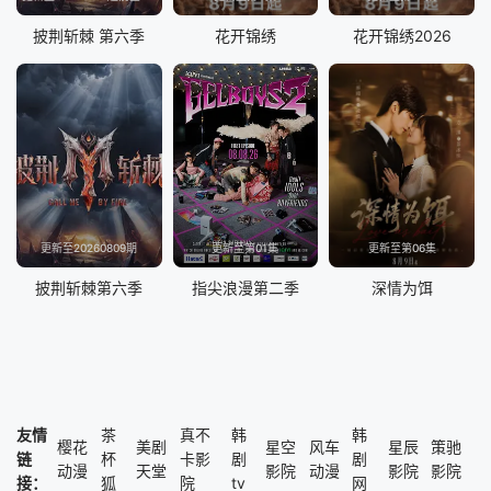
披荆斩棘 第六季
花开锦绣
花开锦绣2026
更新至20260809期
更新至第01集
更新至第06集
披荆斩棘第六季
指尖浪漫第二季
深情为饵
友情
茶
真不
韩
韩
樱花
美剧
星空
风车
星辰
策驰
链
杯
卡影
剧
剧
动漫
天堂
影院
动漫
影院
影院
接：
狐
院
tv
网