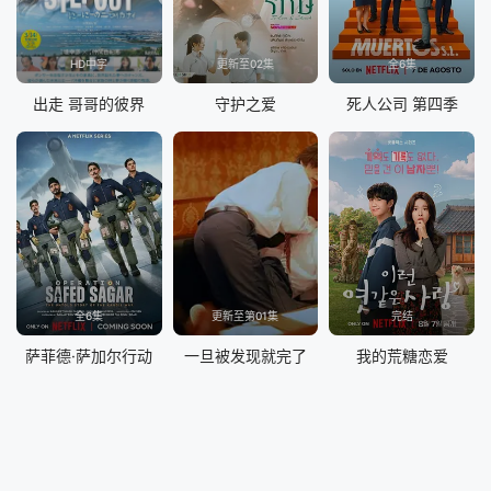
HD中字
更新至02集
全6集
出走 哥哥的彼界
守护之爱
死人公司 第四季
全6集
更新至第01集
完结
萨菲德·萨加尔行动
一旦被发现就完了
我的荒糖恋爱