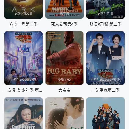
更新至第02集
已完结
更新至第1集
方舟一号第三季
死人公司第4季
财阀X刑警 第二季
更新至20260807期
更新至HD
更新至20260807第1期
一站到底 少年季 第2季
大宝宝
一站到底第二季