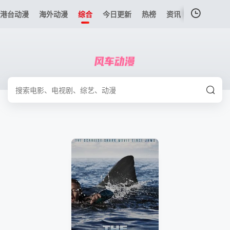
港台动漫
海外动漫
综合
今日更新
热榜
资讯
我的观影记录
暂无观看影片的记录