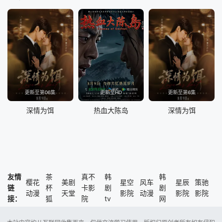
更新至第06集
更新至HD
更新至第6集
深情为饵
热血大陈岛
深情为饵
友情
茶
真不
韩
韩
樱花
美剧
星空
风车
星辰
策驰
链
杯
卡影
剧
剧
动漫
天堂
影院
动漫
影院
影院
接：
狐
院
tv
网