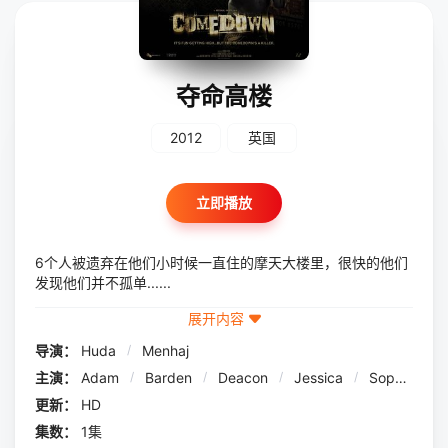
夺命高楼
2012
英国
立即播放
6个人被遗弃在他们小时候一直住的摩天大楼里，很快的他们
发现他们并不孤单......
展开内容
导演：
Huda
/
Menhaj
主演：
Adam
/
Barden
/
Deacon
/
Jessica
/
Sophie
/
S
更新：
HD
集数：
1集