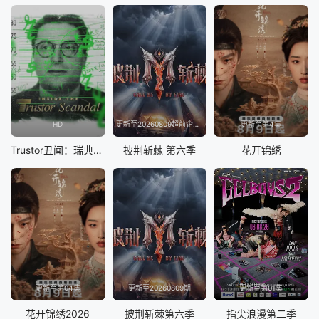
HD
更新至20260809超前企划第2期
更新至第4集
Trustor丑闻：瑞典金融案内幕
披荆斩棘 第六季
花开锦绣
更新至第04集
更新至20260809期
更新至第01集
花开锦绣2026
披荆斩棘第六季
指尖浪漫第二季