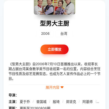
型男大主厨
2006
台湾
立即播放
《型男大主厨》自2006年7月10日首播推出以来，收视率长
期占据台湾美食教学类节目收视第一名的位置，内容综合烹饪
节目性质及综艺竞赛型态，也成为艺人宣传作品必上的一个节
目。
展开内容
导演：
主演：
夏于乔
/
曾国城
/
殷琦
/
郑坚克
/
阿基师
/
陈乔
更新：
更新至20260806期