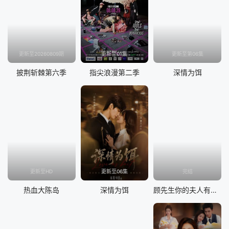
20230406期
20230410期
20230411期
20230413期
20230427期
20230501期
20230502期
20230503期
20230504期
20230509
20230510
20230516
更新至20260809期
更新至01集
更新至第06集
20230517
披荆斩棘第六季
指尖浪漫第二季
深情为饵
20230518
20230522
20230524
20230525
20230529
20230530
20230601
20230605
20230607
20230608
20230613
20230614
20230615
20230620
20230622
20230626
20230627
20230628
20230629
更新至HD
更新至06集
完结
20230710
20230703
20230705
20230706
热血大陈岛
深情为饵
顾先生你的夫人有点甜
20230711
20230712
20230713
20230717
20230718
20230719
20230720
20230724