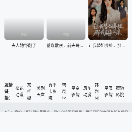
20230727
20230731
20230725
20230801
20230803
20230807
20230809
20230810
20230817
20230814
20230815
20230816
完结
完结
完结
20230822
20230823
20230824
20230828
夫人她野翻了
蓄谋散伙，前夫哥对我怦然心动
让我替姐养娃，那我直接认亲
20230830
20230831
20230904
20230907
20230911
20230912
20230913
20230918
20230921
20230919
20230920
20230925
友情
茶
真不
韩
韩
樱花
美剧
星空
风车
星辰
策驰
链
杯
卡影
剧
剧
20230926
20230927
20230928
20231003
动漫
天堂
影院
动漫
影院
影院
接：
狐
院
tv
网
20231011
20231004
20231005
20231009
本站内容均从互联网收集而来，仅供交流学习使用，版权归原创者所有如有侵犯
20231012
20231016
20231017
20231018
了您的权益，尽请通知我们，本站将及时删除侵权内容。
Copyright @ 2023 风车动漫 版权所有
20231019
20231023
20231024
20231026