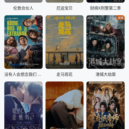
伦敦合伙人
厄运宝贝
财阀X刑警第二季
全8集
HD国语
更新至HD
没有人会想念我们 第二季
走马观花
港城大劫案