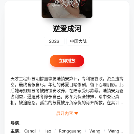
逆爱成河
2026
中国大陆
立即播放
天才工程师苏明惨遭挚友陆镇安算计，专利被篡改，资金遭掏
空，最终含恨自尽。年幼的苏夏目睹惨剧，留下心理阴影。此
后她与姐姐苏冬被陆镇安收养，在陆家受尽欺辱。陆镇安为霸
占利益，逼迫苏冬嫁予自己，苏冬为保全妹妹，暗中查证真
相，被迫隐忍。孤苦的苏夏被身负家仇的肖齐所救，在其训练
下蜕变为果敢的复仇者。多年后，苏夏伪装身份回归，刻意接
展开内容
近陆镇安之子陆帆。陆帆对苏夏又爱又疑，逐渐深陷其中。苏
夏一边伺机窃取机密，一边戳穿简西冒名邀功的假象。
导演：
主演：
Canqi
/
Hao
/
Rongguang
/
Wang
/
Wang
/
Yi