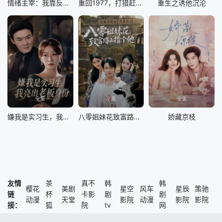
情绪主宰：我靠反转人生封神
重回1977，打猎赶山娶老婆
重生之诱他沉沦
全集
全集
全集
嫌我是实习生，我亮出老板身份
八零姐妹花致富路上捡个他
娇藏京枝
友情
茶
真不
韩
韩
樱花
美剧
星空
风车
星辰
策驰
链
杯
卡影
剧
剧
动漫
天堂
影院
动漫
影院
影院
接：
狐
院
tv
网