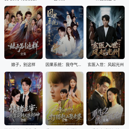
全集
全集
全集
娘子，别这样
因果系统：我夺气运救苍生
玄医入世：风起光州
全集
全集
全集