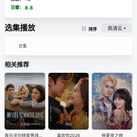
豆瓣：
8.8
选集播放
高清云
排序
合集
相关推荐
已完结
完结
完结
我与沃尔特家男孩的生活第三季
喜欢你2026
仲夏夜之吻