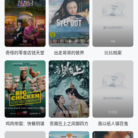
HD
HD
HD
奇怪的零食店钱天堂
出走哥哥的彼界
比比档案
HD
更新至第06集
已完结
鸡肉帝国：快餐阴谋
吾凰在上之凤御四方
我以纸人镇百鬼