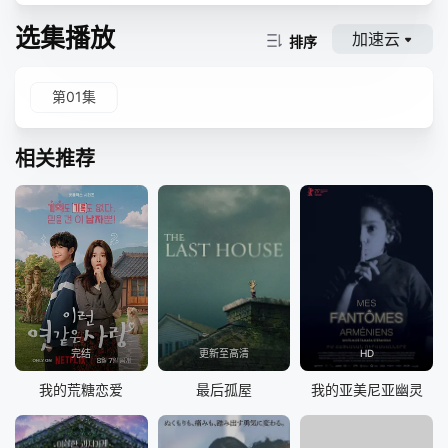
选集播放
加速云
排序
第01集
相关推荐
完结
更新至高清
HD
我的荒糖恋爱
最后孤屋
我的亚美尼亚幽灵