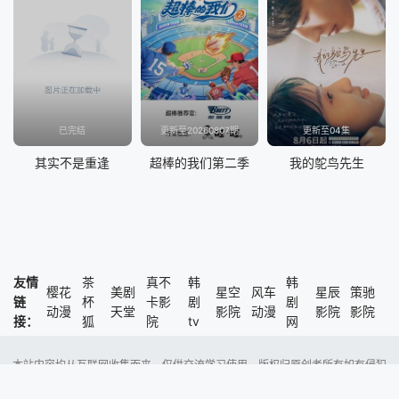
已完结
更新至20260807期
更新至04集
其实不是重逢
超棒的我们第二季
我的鸵鸟先生
友情
茶
真不
韩
韩
樱花
美剧
星空
风车
星辰
策驰
链
杯
卡影
剧
剧
动漫
天堂
影院
动漫
影院
影院
接：
狐
院
tv
网
本站内容均从互联网收集而来，仅供交流学习使用，版权归原创者所有如有侵犯
了您的权益，尽请通知我们，本站将及时删除侵权内容。
Copyright @ 2023 风车动漫 版权所有