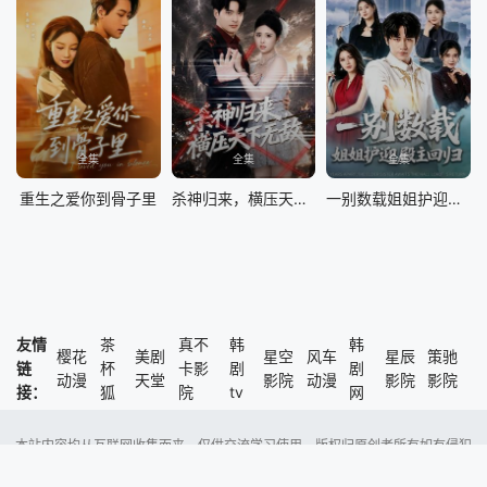
全集
全集
全集
重生之爱你到骨子里
杀神归来，横压天下无敌
一别数载姐姐护迎殿主回归
友情
茶
真不
韩
韩
樱花
美剧
星空
风车
星辰
策驰
链
杯
卡影
剧
剧
动漫
天堂
影院
动漫
影院
影院
接：
狐
院
tv
网
本站内容均从互联网收集而来，仅供交流学习使用，版权归原创者所有如有侵犯
了您的权益，尽请通知我们，本站将及时删除侵权内容。
Copyright @ 2023 风车动漫 版权所有