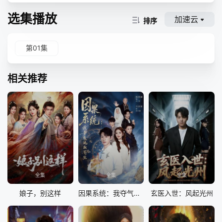
选集播放
加速云
排序
第01集
相关推荐
全集
全集
全集
娘子，别这样
因果系统：我夺气运救苍生
玄医入世：风起光州