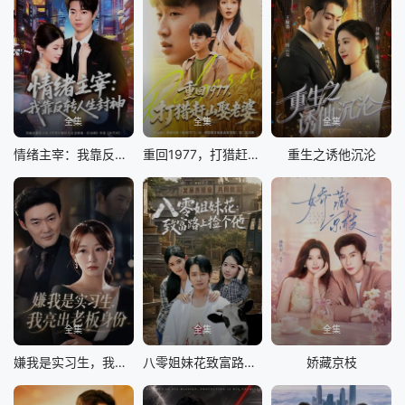
全集
全集
全集
情绪主宰：我靠反转人生封神
重回1977，打猎赶山娶老婆
重生之诱他沉沦
全集
全集
全集
嫌我是实习生，我亮出老板身份
八零姐妹花致富路上捡个他
娇藏京枝