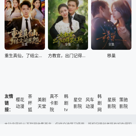
全集
全集
全集
重生真仙，了结尘间恩怨
方教官，出门记得装不熟
移巢
友情
茶
真不
韩
韩
樱花
美剧
星空
风车
星辰
策驰
链
杯
卡影
剧
剧
动漫
天堂
影院
动漫
影院
影院
接：
狐
院
tv
网
本站内容均从互联网收集而来，仅供交流学习使用，版权归原创者所有如有侵犯
了您的权益，尽请通知我们，本站将及时删除侵权内容。
Copyright @ 2023 风车动漫 版权所有