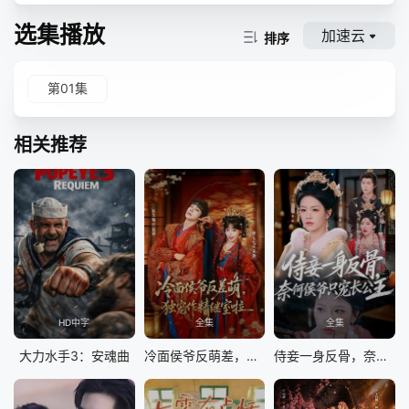
选集播放
加速云
排序
第01集
相关推荐
HD中字
全集
全集
大力水手3：安魂曲
冷面侯爷反萌差，独宠作精继室啦
侍妾一身反骨，奈何侯爷只宠长公主