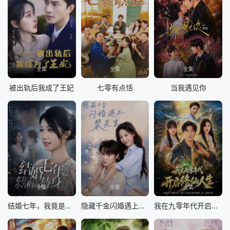
全集
全集
全集
被出轨后我成了王妃
七零有点恬
当我遇见你
全集
全集
全集
结婚七年，我竟是老公小青梅的替身
隐藏千金闪婚遇上裴先生
我在九零年代开启修仙人生