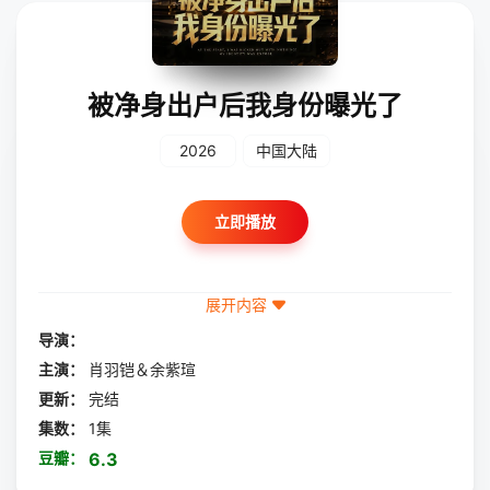
被净身出户后我身份曝光了
2026
中国大陆
立即播放
展开内容
导演：
主演：
肖羽铠＆余紫瑄
更新：
完结
集数：
1集
豆瓣：
6.3