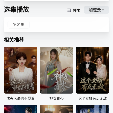
选集播放
加速云
排序
第01集
相关推荐
全集
全集
全集
沈夫人谁也不惯着
神女青岑
这个女婿有点无敌