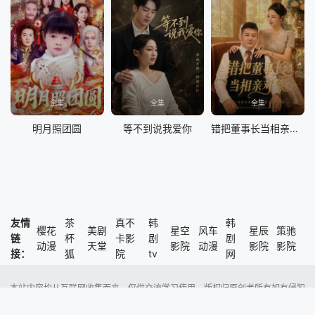
全集
全集
全集
明月照团圆
等不到说我爱你
错把董事长当相亲对象
友情
茶
真不
韩
韩
樱花
美剧
星空
风车
星辰
策驰
链
杯
卡影
剧
剧
动漫
天堂
影院
动漫
影院
影院
接：
狐
院
tv
网
本站内容均从互联网收集而来，仅供交流学习使用，版权归原创者所有如有侵犯
了您的权益，尽请通知我们，本站将及时删除侵权内容。
Copyright @ 2023 风车动漫 版权所有