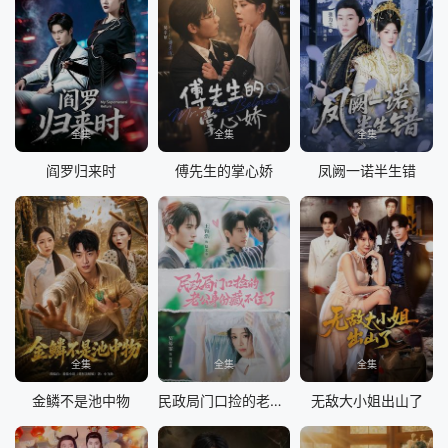
全集
全集
全集
阎罗归来时
傅先生的掌心娇
凤阙一诺半生错
全集
全集
全集
金鳞不是池中物
民政局门口捡的老公身份藏不住了
无敌大小姐出山了