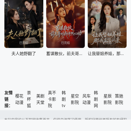
已完结
已完结
已完结
夫人她野翻了
蓄谋散伙，前夫哥对我怦然心动
让我替姐养娃，那我直接认亲
友情
茶
真不
韩
韩
樱花
美剧
星空
风车
星辰
策驰
链
杯
卡影
剧
剧
动漫
天堂
影院
动漫
影院
影院
接：
狐
院
tv
网
本站内容均从互联网收集而来，仅供交流学习使用，版权归原创者所有如有侵犯
了您的权益，尽请通知我们，本站将及时删除侵权内容。
Copyright @ 2023 风车动漫 版权所有