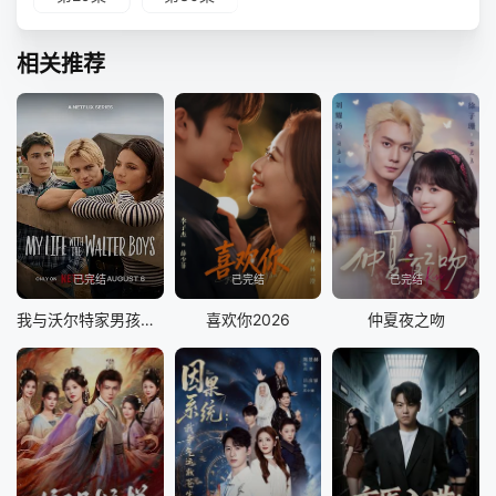
相关推荐
已完结
已完结
已完结
我与沃尔特家男孩的生活第三季
喜欢你2026
仲夏夜之吻