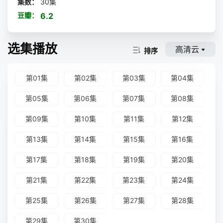
集数：
30集
豆瓣：
6.2
选集播放
高清云
排序
第01集
第02集
第03集
第04集
第05集
第06集
第07集
第08集
第09集
第10集
第11集
第12集
第13集
第14集
第15集
第16集
第17集
第18集
第19集
第20集
第21集
第22集
第23集
第24集
第25集
第26集
第27集
第28集
第29集
第30集