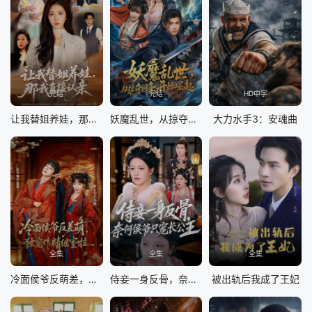
完结
完结
HD中字
让我替姐养娃，那我直接认亲
妖魔乱世，从掠夺词条开始崛起
大力水手3：安魂曲
全集
全集
全集
冷面侯爷反萌差，独宠作精继室啦
侍妾一身反骨，奈何侯爷只宠长公主
被出轨后我成了王妃