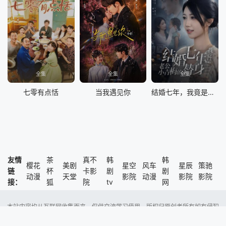
全集
全集
全集
七零有点恬
当我遇见你
结婚七年，我竟是老公小青梅的替身
友情
茶
真不
韩
韩
樱花
美剧
星空
风车
星辰
策驰
链
杯
卡影
剧
剧
动漫
天堂
影院
动漫
影院
影院
接：
狐
院
tv
网
本站内容均从互联网收集而来，仅供交流学习使用，版权归原创者所有如有侵犯
了您的权益，尽请通知我们，本站将及时删除侵权内容。
Copyright @ 2023 风车动漫 版权所有