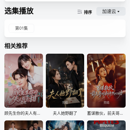
选集播放
加速云
排序
第01集
相关推荐
完结
完结
完结
顾先生你的夫人有点甜
夫人她野翻了
蓄谋散伙，前夫哥对我怦然心动