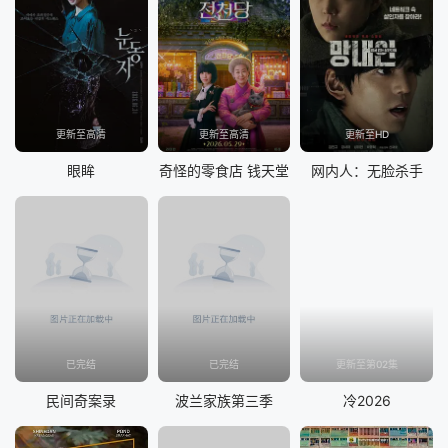
更新至高清
更新至高清
更新至HD
眼眸
奇怪的零食店 钱天堂
网内人：无脸杀手
已完结
已完结
更新至第02集
民间奇案录
波兰家族第三季
冷2026