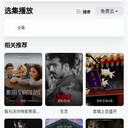
选集播放
免费云
排序
全集
相关推荐
完结
更新至HD
更新至第4集
我与沃尔特家男孩的生活 第三季
生灵
宫墙上花盛开