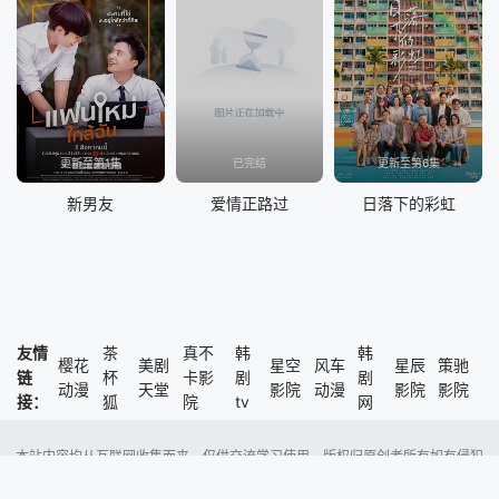
更新至第1集
已完结
更新至第6集
新男友
爱情正路过
日落下的彩虹
友情
茶
真不
韩
韩
樱花
美剧
星空
风车
星辰
策驰
链
杯
卡影
剧
剧
动漫
天堂
影院
动漫
影院
影院
接：
狐
院
tv
网
本站内容均从互联网收集而来，仅供交流学习使用，版权归原创者所有如有侵犯
了您的权益，尽请通知我们，本站将及时删除侵权内容。
Copyright @ 2023 风车动漫 版权所有