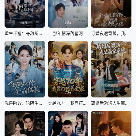
完结
完结
完结
重生千禧：夺敌所爱做首富
那年情深落星河
订婚夜遭背叛，我转身嫁顶级大佬
完结
完结
完结
我是陪诊，陪陌生的你等一个结果
穿越70年，我靠打猎养全家
离婚后激活人生赢家系统