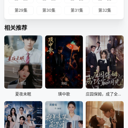
第29集
第30集
第31集
第32集
相关推荐
完结
完结
完结
夏夜未眠
璜中歌
庄园保姆，成了全家白月光