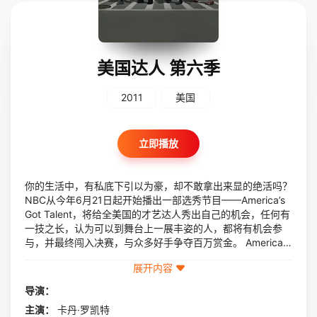
美国达人 第六季
2011
美国
立即播放
你的生活中，有私底下引以为豪，却不敢拿出来显的绝活吗？
NBC从今年6月21日起开始播出一部选秀节目——America’s
Got Talent，将给全美国的才艺达人秀出自己的机会，任何有
一技之长，认为可以到舞台上一展丰姿的人，都将有机会参
与，并最终闯入决赛，与众多好手争夺百万赏金。 America’s
Got Talent的制作公司是以制作优质剧集和真人秀见长的Fre
展开内容
mentle制作公司，由家喻户晓的、FOX播出的选秀节目《美
国偶像》的制作人Simon Cowell领衔制作，由于他世人皆知
导演：
的唱片公司董事身份，仍将有人抱着签约BMG的希望前来。
主演：
卡丹·罗凯特
节目在派拉蒙设于洛衫矶的大片厂举行，主持人是夜间脱口秀