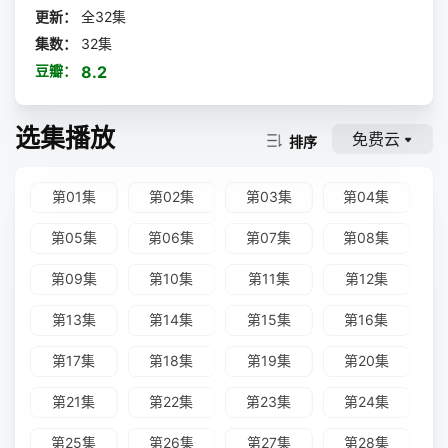
的传奇人物雷基·菲礼宾（Regis Philbin）（《雷基夜谈》
更新：
全32集
《谁想成为百万富翁》的主持人）初选主要制度是简单的评委
集数：
32集
制，三位评委依照服从多数原则淘汰选手，因此每组选手在努
豆瓣：
8.2
力表演同时要综合考虑三位评委的口味方可过关。总决赛进行
全美直播，观众投票，冠军将获得一百万美元奖金，名利双
收。
选集播放
免费云
排序
第01集
第02集
第03集
第04集
第05集
第06集
第07集
第08集
第09集
第10集
第11集
第12集
第13集
第14集
第15集
第16集
第17集
第18集
第19集
第20集
第21集
第22集
第23集
第24集
第25集
第26集
第27集
第28集