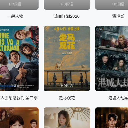
HD国语
HD国语
HD国语
一般人物
热血江湖2026
猎虎贰
全8集
HD国语
更新至HD
有人会想念我们 第二季
走马观花
港城大劫