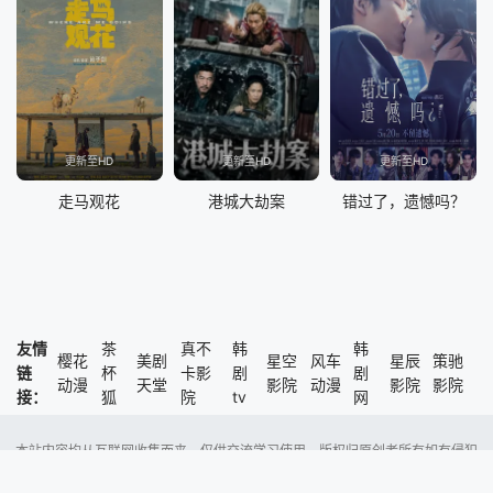
更新至HD
更新至HD
更新至HD
走马观花
港城大劫案
错过了，遗憾吗？
友情
茶
真不
韩
韩
樱花
美剧
星空
风车
星辰
策驰
链
杯
卡影
剧
剧
动漫
天堂
影院
动漫
影院
影院
接：
狐
院
tv
网
本站内容均从互联网收集而来，仅供交流学习使用，版权归原创者所有如有侵犯
了您的权益，尽请通知我们，本站将及时删除侵权内容。
Copyright @ 2023 风车动漫 版权所有