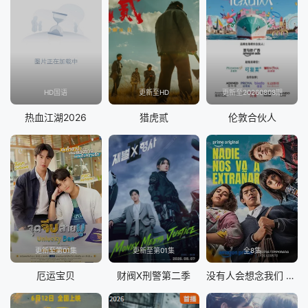
HD国语
更新至HD
更新至20260808期
热血江湖2026
猎虎贰
伦敦合伙人
更新至第01集
更新至第01集
全8集
厄运宝贝
财阀X刑警第二季
没有人会想念我们 第二季