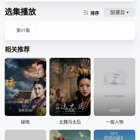
选集播放
加速云
排序
第01集
相关推荐
更新至HD
已完结
HD国语
破暗
北魏冯太后
一般人物