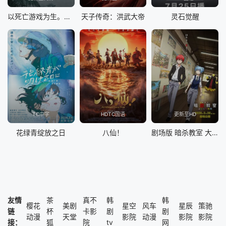
以死亡游戏为生。44:CLOUDY BEACH
天子传奇：洪武大帝
灵石觉醒
TC中字
HDTC国语
更新至HD
花绿青绽放之日
八仙！
剧场版 暗杀教室 大家的时间
友情
茶
真不
韩
韩
樱花
美剧
星空
风车
星辰
策驰
链
杯
卡影
剧
剧
动漫
天堂
影院
动漫
影院
影院
接：
狐
院
tv
网