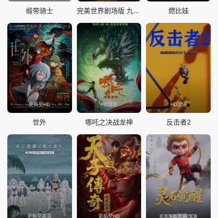
缎带骑士
完美世界剧场版 九劫焚天
燃比娃
更新至HD
HD国语
HD国语
世外
哪吒之决战龙神
反击者2
更新至高清
更新至HD
HD国语