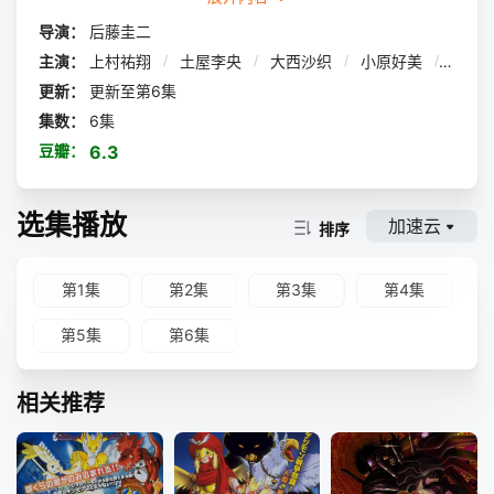
顾她的生活——
导演：
后藤圭二
主演：
上村祐翔
/
土屋李央
/
大西沙织
/
小原好美
/
小清
更新：
更新至第6集
集数：
6集
豆瓣：
6.3
选集播放
加速云
排序
第1集
第2集
第3集
第4集
第5集
第6集
相关推荐