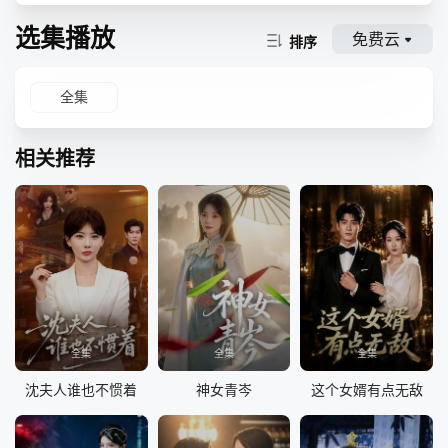
选集播放
免费云
排序
全集
相关推荐
全集
全集
全集
沈夫人谁也不惯着
神女青岑
这个女婿有点无敌