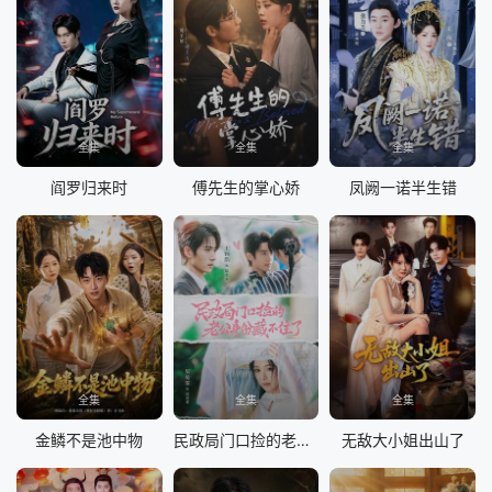
全集
全集
全集
阎罗归来时
傅先生的掌心娇
凤阙一诺半生错
全集
全集
全集
金鳞不是池中物
民政局门口捡的老公身份藏不住了
无敌大小姐出山了