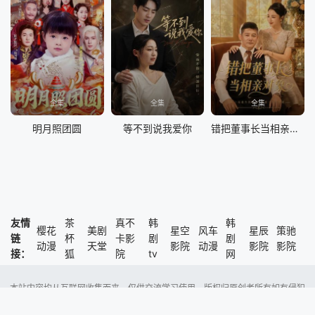
全集
全集
全集
明月照团圆
等不到说我爱你
错把董事长当相亲对象
友情
茶
真不
韩
韩
樱花
美剧
星空
风车
星辰
策驰
链
杯
卡影
剧
剧
动漫
天堂
影院
动漫
影院
影院
接：
狐
院
tv
网
本站内容均从互联网收集而来，仅供交流学习使用，版权归原创者所有如有侵犯
了您的权益，尽请通知我们，本站将及时删除侵权内容。
Copyright @ 2023 风车动漫 版权所有