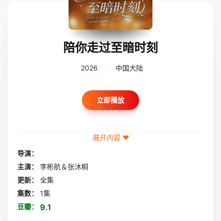
陪你走过至暗时刻
2026
中国大陆
立即播放
展开内容
导演：
主演：
李彬航＆张沐桐
更新：
全集
集数：
1集
豆瓣：
9.1