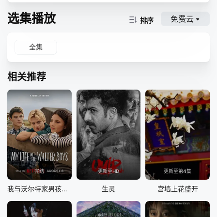
选集播放
免费云
排序
全集
相关推荐
完结
更新至HD
更新至第4集
我与沃尔特家男孩的生活 第三季
生灵
宫墙上花盛开