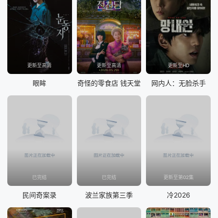
更新至高清
更新至高清
更新至HD
眼眸
奇怪的零食店 钱天堂
网内人：无脸杀手
已完结
已完结
更新至第02集
民间奇案录
波兰家族第三季
冷2026