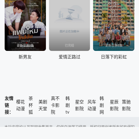
更新至第1集
已完结
更新至第6集
新男友
爱情正路过
日落下的彩虹
友情
茶
真不
韩
韩
樱花
美剧
星空
风车
星辰
策驰
链
杯
卡影
剧
剧
动漫
天堂
影院
动漫
影院
影院
接：
狐
院
tv
网
本站内容均从互联网收集而来，仅供交流学习使用，版权归原创者所有如有侵犯
了您的权益，尽请通知我们，本站将及时删除侵权内容。
Copyright @ 2023 风车动漫 版权所有