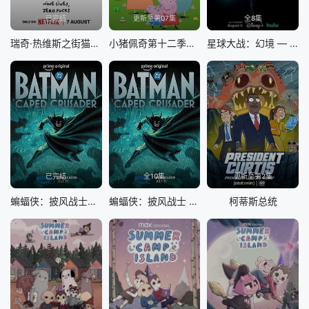
已完结
更新至第07集
全8集
瑞奇·热维斯之街猫一族
小猪佩奇第十二季国语
星球大战：幻境 — 第九个绝地武士
已完结
全10集
更新至第2集
蝙蝠侠：披风战士第二季
蝙蝠侠：披风战士 第二季
柯蒂斯总统