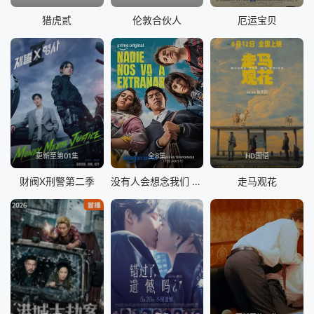
猎虎贰
伦敦合伙人
厄运宝贝
更新至第01集
全8集
HD国语
财阀X刑警第二季
没有人会想念我们 第二季
走马观花