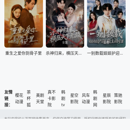
全集
全集
全集
重生之爱你到骨子里
杀神归来，横压天下无敌
一别数载姐姐护迎殿主回归
友情
茶
真不
韩
韩
樱花
美剧
星空
风车
星辰
策驰
链
杯
卡影
剧
剧
动漫
天堂
影院
动漫
影院
影院
接：
狐
院
tv
网
本站内容均从互联网收集而来，仅供交流学习使用，版权归原创者所有如有侵犯
了您的权益，尽请通知我们，本站将及时删除侵权内容。
Copyright @ 2023 风车动漫 版权所有