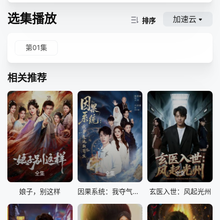
选集播放
加速云
排序
第01集
相关推荐
全集
全集
全集
娘子，别这样
因果系统：我夺气运救苍生
玄医入世：风起光州