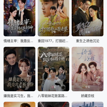
全集
全集
全集
情绪主宰：我靠反转人生封神
重回1977，打猎赶山娶老婆
重生之诱他沉沦
全集
全集
全集
嫌我是实习生，我亮出老板身份
八零姐妹花致富路上捡个他
娇藏京枝