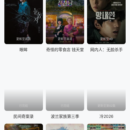
更新至高清
更新至高清
更新至HD
眼眸
奇怪的零食店 钱天堂
网内人：无脸杀手
已完结
已完结
更新至第02集
民间奇案录
波兰家族第三季
冷2026