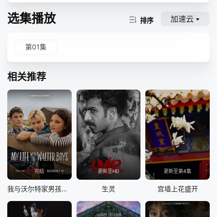
选集播放
加速云
排序
第01集
相关推荐
完结
更新至HD
更新至第4集
我与沃尔特家男孩的生活 第三季
生灵
宫墙上花盛开