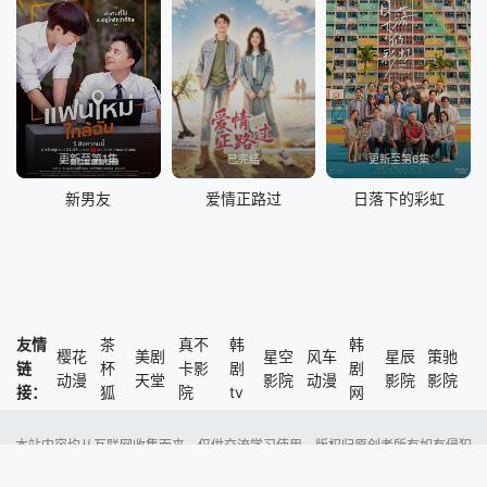
更新至第1集
已完结
更新至第6集
新男友
爱情正路过
日落下的彩虹
友情
茶
真不
韩
韩
樱花
美剧
星空
风车
星辰
策驰
链
杯
卡影
剧
剧
动漫
天堂
影院
动漫
影院
影院
接：
狐
院
tv
网
本站内容均从互联网收集而来，仅供交流学习使用，版权归原创者所有如有侵犯
了您的权益，尽请通知我们，本站将及时删除侵权内容。
Copyright @ 2023 风车动漫 版权所有