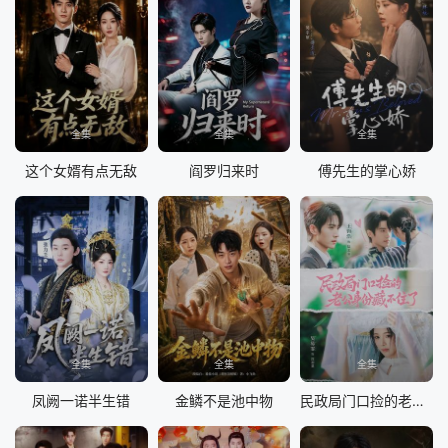
全集
全集
全集
这个女婿有点无敌
阎罗归来时
傅先生的掌心娇
全集
全集
全集
凤阙一诺半生错
金鳞不是池中物
民政局门口捡的老公身份藏不住了