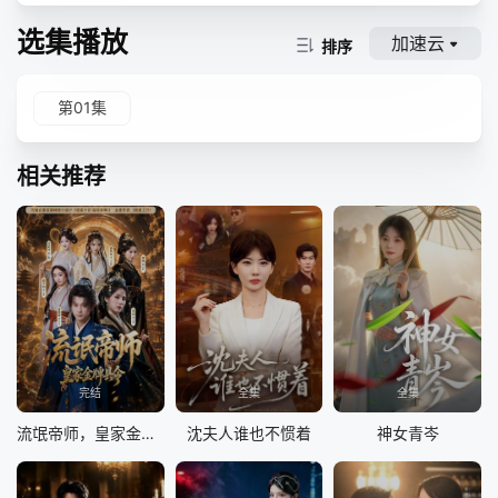
选集播放
加速云
排序
第01集
相关推荐
完结
全集
全集
流氓帝师，皇家金牌县令
沈夫人谁也不惯着
神女青岑