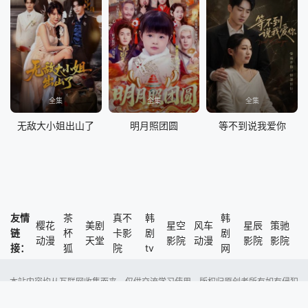
全集
全集
全集
无敌大小姐出山了
明月照团圆
等不到说我爱你
友情
茶
真不
韩
韩
樱花
美剧
星空
风车
星辰
策驰
链
杯
卡影
剧
剧
动漫
天堂
影院
动漫
影院
影院
接：
狐
院
tv
网
本站内容均从互联网收集而来，仅供交流学习使用，版权归原创者所有如有侵犯
了您的权益，尽请通知我们，本站将及时删除侵权内容。
Copyright @ 2023 风车动漫 版权所有