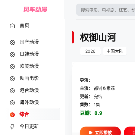
首页
权御山河
国产动漫
2026
中国大陆
日韩动漫
欧美动漫
动画电影
导演：
主演：
都钊＆索菲
港台动漫
更新：
完结
海外动漫
集数：
1集
豆瓣：
8.9
综合
今日更新
立即播放