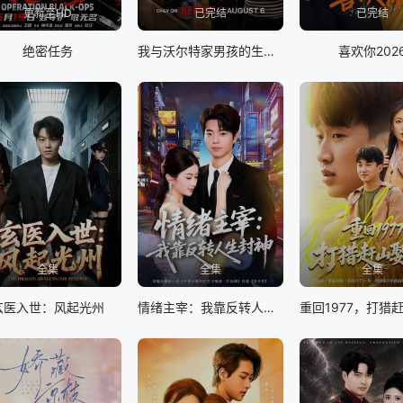
更新至HD
已完结
已完结
绝密任务
我与沃尔特家男孩的生活第三季
喜欢你202
全集
全集
全集
玄医入世：风起光州
情绪主宰：我靠反转人生封神