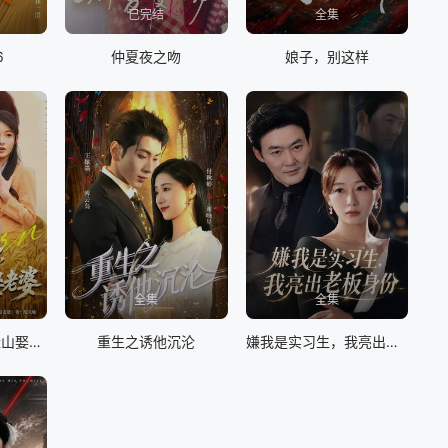
已完结
全集
6
仲夏夜之吻
娘子，别这样
全集
全集
重回1977，打猎赶山娶老婆
重生之诱他沉沦
嫌我是实习生，我亮出老板身份