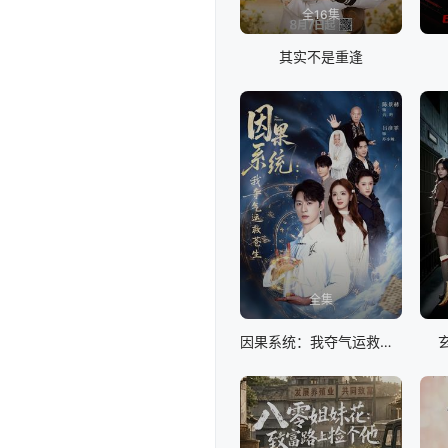
全16集
其实不是重逢
全集
因果系统：我夺气运救苍生