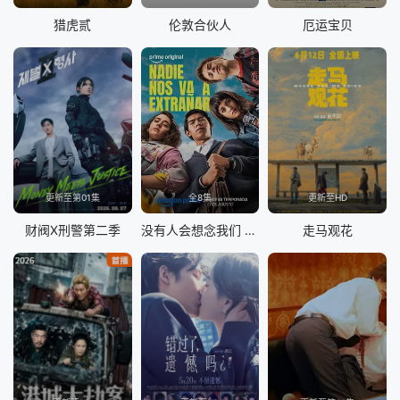
猎虎贰
伦敦合伙人
厄运宝贝
更新至第01集
全8集
更新至HD
财阀X刑警第二季
没有人会想念我们 第二季
走马观花