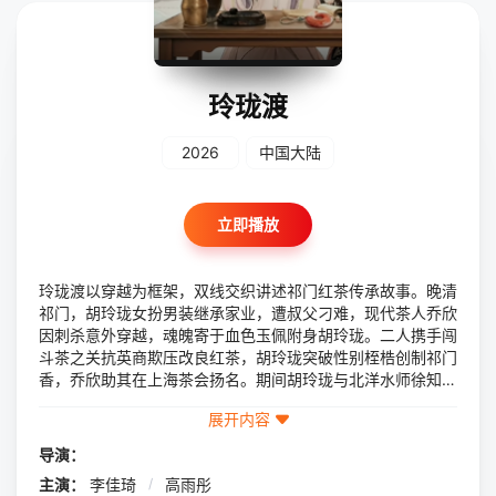
玲珑渡
2026
中国大陆
立即播放
玲珑渡以穿越为框架，双线交织讲述祁门红茶传承故事。晚清
祁门，胡玲珑女扮男装继承家业，遭叔父刁难，现代茶人乔欣
因刺杀意外穿越，魂魄寄于血色玉佩附身胡玲珑。二人携手闯
斗茶之关抗英商欺压改良红茶，胡玲珑突破性别桎梏创制祁门
香，乔欣助其在上海茶会扬名。期间胡玲珑与北洋水师徐知年
相知相爱，历经家族纷争家国动荡坚守茶道。玉佩碎裂乔欣回
展开内容
归现代，却因定情银簪再度穿越助力胡玲珑。最终乔欣在现代
研发玲珑红茶，守护茶业机密，让中国茶文化走向世界，谱写
导演：
女性觉醒文化传承与家国情怀的赞歌。
主演：
李佳琦
/
高雨彤