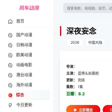
首页
深夜妄念
国产动漫
2026
中国大陆
日韩动漫
欧美动漫
动画电影
导演：
主演：
蓝博＆赵慕颜
港台动漫
更新：
完结
海外动漫
集数：
1集
豆瓣：
8.2
综合
今日更新
立即播放