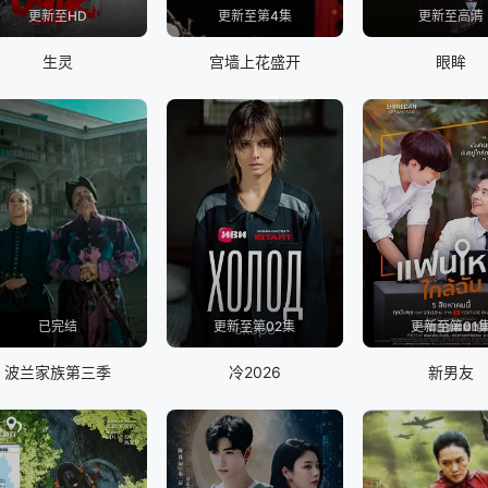
更新至HD
更新至第4集
更新至高清
生灵
宫墙上花盛开
眼眸
已完结
更新至第02集
更新至第01
波兰家族第三季
冷2026
新男友