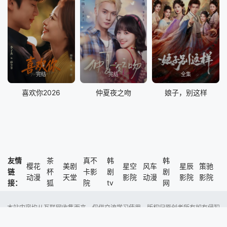
完结
完结
全集
喜欢你2026
仲夏夜之吻
娘子，别这样
友情
茶
真不
韩
韩
樱花
美剧
星空
风车
星辰
策驰
链
杯
卡影
剧
剧
动漫
天堂
影院
动漫
影院
影院
接：
狐
院
tv
网
本站内容均从互联网收集而来，仅供交流学习使用，版权归原创者所有如有侵犯
了您的权益，尽请通知我们，本站将及时删除侵权内容。
Copyright @ 2023 风车动漫 版权所有