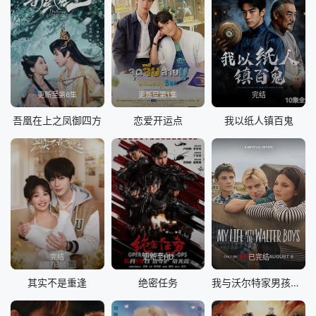
更新至第6集
更新至第1集
完结
吾凰在上之凤御四方
恋爱开运点
我以纸人镇百鬼
完结
更新至HD
已完结
其实不是重逢
绝密任务
我与沃尔特家男孩的生活第三季