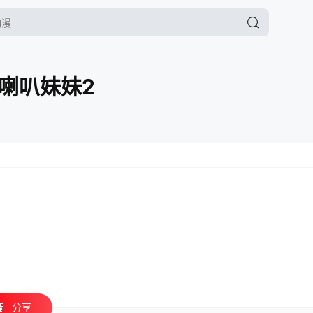
喇叭妹妹2
分享