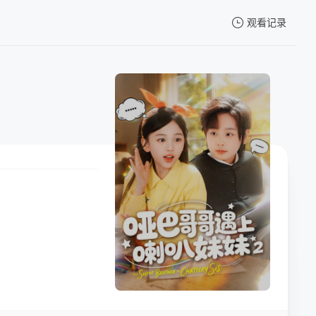
观看记录
我的观影记录
暂无观看影片的记录