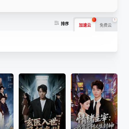
1
1
排序
加速云
免费云