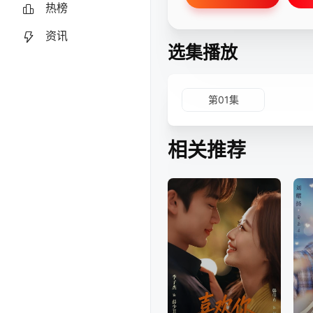
热榜
资讯
选集播放
第01集
相关推荐