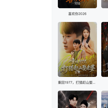
完结
喜欢你2026
全集
重回1977，打猎赶山娶老婆