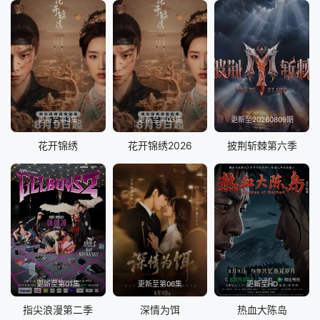
更新至第3集
更新至第03集
更新至20260809期
花开锦绣
花开锦绣2026
披荆斩棘第六季
更新至第01集
更新至第06集
更新至HD
指尖浪漫第二季
深情为饵
热血大陈岛