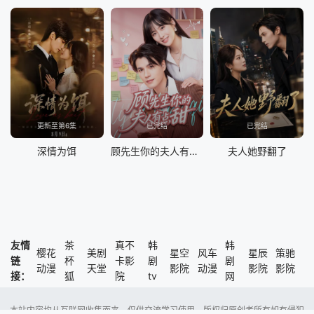
更新至第6集
已完结
已完结
深情为饵
顾先生你的夫人有点甜
夫人她野翻了
友情
茶
真不
韩
韩
樱花
美剧
星空
风车
星辰
策驰
链
杯
卡影
剧
剧
动漫
天堂
影院
动漫
影院
影院
接：
狐
院
tv
网
本站内容均从互联网收集而来，仅供交流学习使用，版权归原创者所有如有侵犯