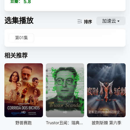
豆瓣：
5.8
选集播放
加速云
排序
第01集
相关推荐
HD
HD
更新至20260809超前企划第2期
野兽赛跑
Trustor丑闻：瑞典金融案内幕
披荆斩棘 第六季