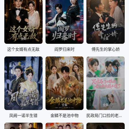
全集
全集
全集
这个女婿有点无敌
阎罗归来时
傅先生的掌心娇
全集
全集
全集
凤阙一诺半生错
金鳞不是池中物
民政局门口捡的老公身份藏不住了