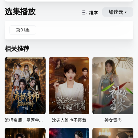
选集播放
加速云
排序
第01集
相关推荐
完结
全集
全集
流氓帝师，皇家金牌县令
沈夫人谁也不惯着
神女青岑