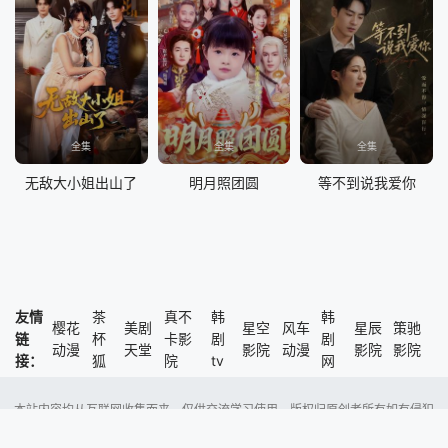
全集
全集
全集
无敌大小姐出山了
明月照团圆
等不到说我爱你
友情
茶
真不
韩
韩
樱花
美剧
星空
风车
星辰
策驰
链
杯
卡影
剧
剧
动漫
天堂
影院
动漫
影院
影院
接：
狐
院
tv
网
本站内容均从互联网收集而来，仅供交流学习使用，版权归原创者所有如有侵犯
了您的权益，尽请通知我们，本站将及时删除侵权内容。
Copyright @ 2023 风车动漫 版权所有