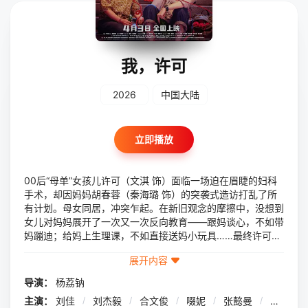
我，许可
2026
中国大陆
立即播放
00后“母单”女孩儿许可（文淇 饰）面临一场迫在眉睫的妇科
手术，却因妈妈胡春蓉（秦海璐 饰）的突袭式造访打乱了所
有计划。母女同居，冲突乍起。在新旧观念的摩擦中，没想到
女儿对妈妈展开了一次又一次反向教育——跟妈谈心，不如带
妈蹦迪；给妈上生理课，不如直接送妈小玩具……最终许可能
否顺利手术，胡春蓉又能否鼓起勇气开始新生活？这场笑点和
展开内容
泪点齐飞的大戏，又将如何重塑两人之间的母女关系……
导演：
杨荔钠
主演：
刘佳
/
刘杰毅
/
合文俊
/
啜妮
/
张懿曼
/
张馨文