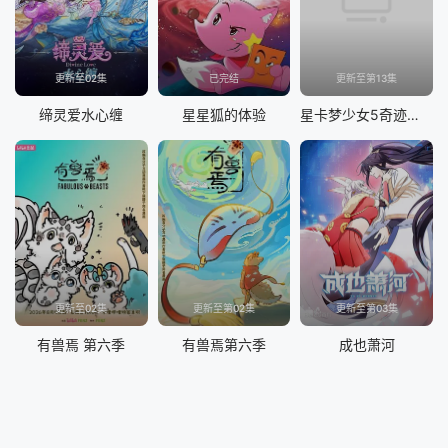
更新至02集
已完结
更新至第13集
缔灵爱水心缠
星星狐的体验
星卡梦少女5奇迹绽放
更新至02集
更新至第02集
更新至第03集
有兽焉 第六季
有兽焉第六季
成也萧河