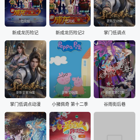
已完结
已完结
更新至05集
新成龙历险记
新成龙历险记2
掌门低调点
更新至第10集
更新至05集
更新至第03集
掌门低调点动漫
小猪佩奇 第十二季
谷雨街后巷