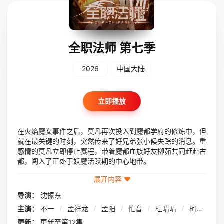
全职法师 第七季
2026
中国大陆
立即播放
在火焰魔女事件之后，莫凡再次投入到魔都学府的修炼中，但
就在最关键的时刻，突然传来了好兄弟张小候失踪的消息。重
感情的莫凡立即停止赛程，带着魔都血族好友柳茹共同赶赴古
都，闯入了正处于妖魔活跃期的中心地带。
展开内容
导演：
沈振东
主演：
不一
/
孟祥龙
/
孟阳
/
忙音
/
杜晴晴
/
柯暮卿
/
更新：
更新至第12集