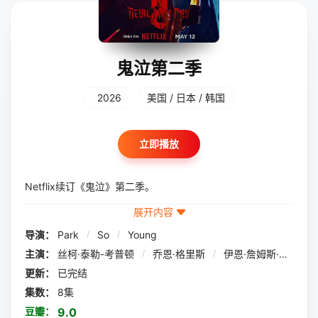
鬼泣第二季
2026
美国 / 日本 / 韩国
立即播放
Netflix续订《鬼泣》第二季。
展开内容
导演：
Park
/
So
/
Young
主演：
丝柯·泰勒-考普顿
/
乔恩·格里斯
/
伊恩·詹姆斯·柯莱特
更新：
已完结
集数：
8集
豆瓣：
9.0