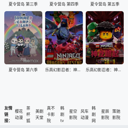
夏令营岛 第三季
夏令营岛 第四季
夏令营岛 第五季
完结
已完结
已完结
夏令营岛 第六季
乐高幻影忍者：神龙崛起第二季
乐高幻影忍者：神龙崛起第三季
友情
茶
真不
韩
韩
樱花
美剧
星空
风车
星辰
策驰
链
杯
卡影
剧
剧
动漫
天堂
影院
动漫
影院
影院
接：
狐
院
tv
网