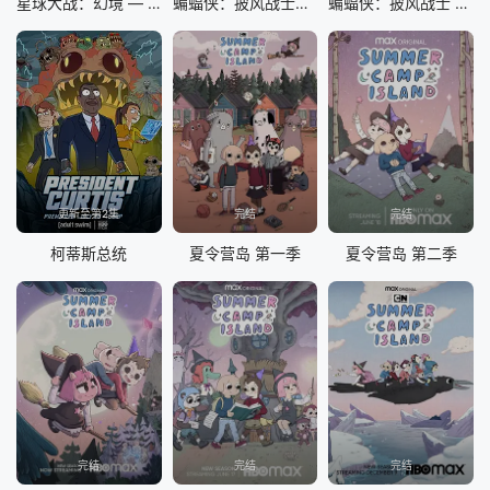
星球大战：幻境 — 第九个绝地武士
蝙蝠侠：披风战士第二季
蝙蝠侠：披风战士 第二季
更新至第2集
完结
完结
柯蒂斯总统
夏令营岛 第一季
夏令营岛 第二季
完结
完结
完结