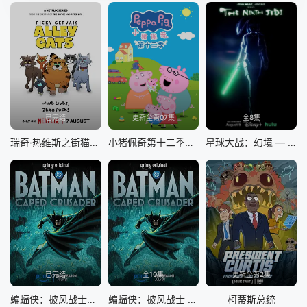
已完结
更新至第07集
全8集
瑞奇·热维斯之街猫一族
小猪佩奇第十二季国语
星球大战：幻境 — 第九个绝地武士
已完结
全10集
更新至第2集
蝙蝠侠：披风战士第二季
蝙蝠侠：披风战士 第二季
柯蒂斯总统